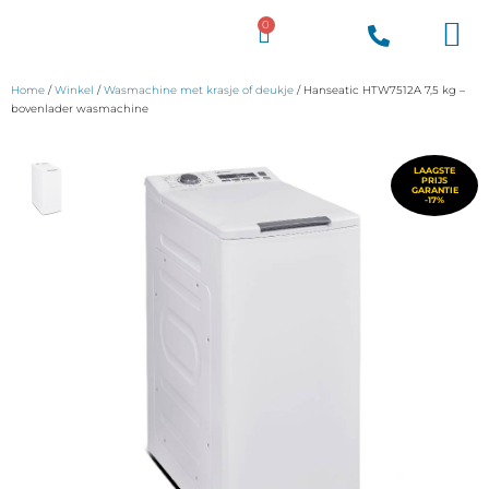
0
Voordeel Giga
Home
/
Winkel
/
Wasmachine met krasje of deukje
/ Hanseatic HTW7512A 7,5 kg –
bovenlader wasmachine
LAAGSTE
PRIJS
GARANTIE
-17%