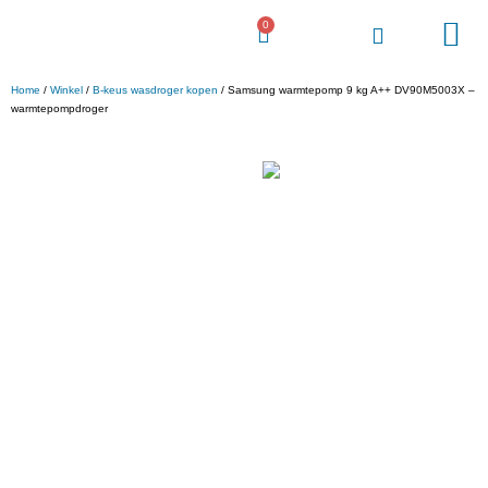
0
Voordeel Gigant
Home
/
Winkel
/
B-keus wasdroger kopen
/ Samsung warmtepomp 9 kg A++ DV90M5003X –
warmtepompdroger