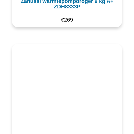
Zanussi warmtepompdroger 8 kg A+
ZDH8333P
€
269