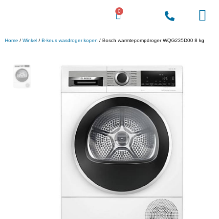
0
Voordeel Gigant
Home
/
Winkel
/
B-keus wasdroger kopen
/ Bosch warmtepompdroger WQG235D00 8 kg