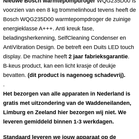
Nieuwe Bosch warmtepompdroger
WQG235D00 is
voorzien van een 8 kg trommelinhoud tevens heeft de
Bosch WQG235D00 warmtepompdroger de zuinige
energieklasse A+++. Anti kreuk fase,
beladingsherkenning, SelfCleaning Condenser en
AntiVibration Design. De betreft een Duits LED touch
display. De machine heeft
2 jaar fabrieksgarantie
.
B-keus product, kan een licht krasje of deukje
bevatten.
(dit product is nagenoeg schadevrij).
.
Het bezorgen van alle apparaten in Nederland is
gratis met uitzondering van de Waddeneilanden,
Limburg en Zeeland hier bezorgen wij niet. We
leveren gemiddeld binnen 1-3 werkdagen.
Standaard leveren we jouw apparaat op de