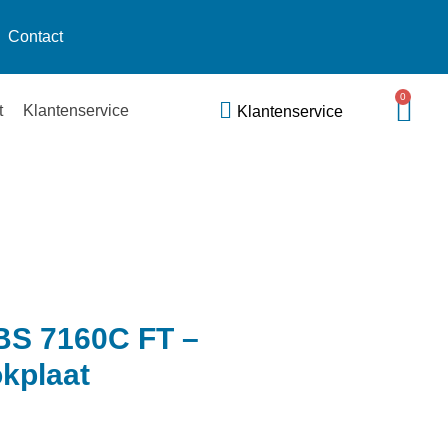
Contact
0
t
Klantenservice
Klantenservice
BS 7160C FT –
okplaat