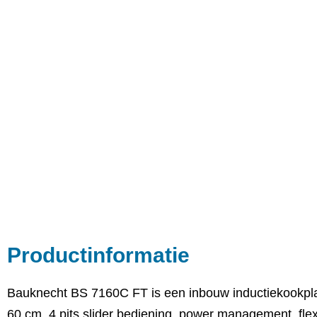
Productinformatie
Bauknecht BS 7160C FT is een inbouw inductiekookplaa
60 cm, 4 pits slider bediening, power management, fle