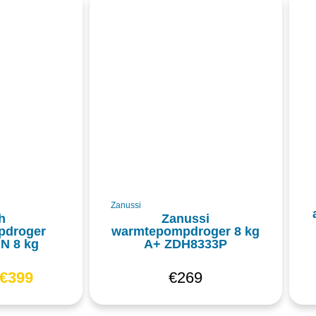
Zanussi
h
Zanussi
pdroger
warmtepompdroger 8 kg
N 8 kg
A+ ZDH8333P
€
399
€
269