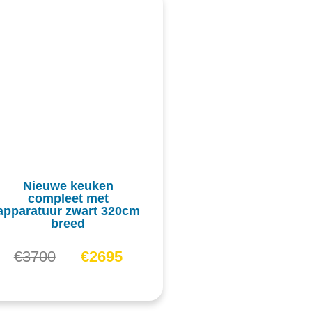
Nieuwe keuken
compleet met
apparatuur zwart 320cm
breed
€
3700
€
2695