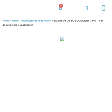
0
Voordeel Gigant
Home
/
Winkel
/
Vaatwasser B-keus kopen
/ Bauknecht OBBC ECOSILENT 7540 – half
geïntegreerde vaatwasser