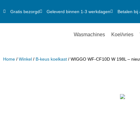
Gratis bezorgd
Geleverd binnen 1-3 werkdagen
Betalen bij 
Wasmachines
Koel/vries
Home
/
Winkel
/
B-keus koelkast
/ WIGGO WF-CF10D W 198L – nieuw i