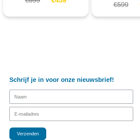
€
699
€
459
€
599
Schrijf je in voor onze nieuwsbrief!
Verzenden