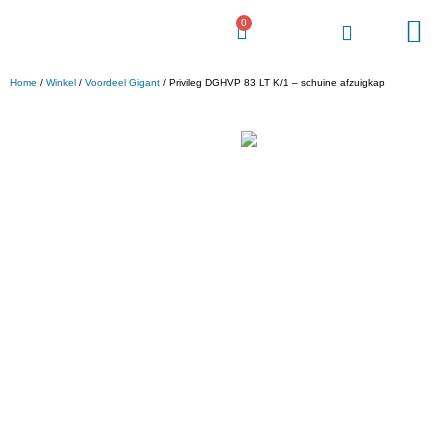
0
Voordeel Gigant
Home
/
Winkel
/
Voordeel Gigant
/ Privileg DGHVP 83 LT K/1 – schuine afzuigkap