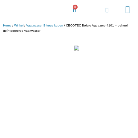
0
Voordeel Gigant
Home
/
Winkel
/
Vaatwasser B-keus kopen
/ CECOTEC Bolero Aguazero 4101 – geheel
geïntegreerde vaatwasser